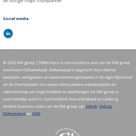
de Google maps routeplanner
Social media
© 2020 DM-groep | DMtechpro is een business unit van de DM-groep
(voorheen Deltametaal).
Deltametaal is opgericht door diverse
bedrijven, werkgevers- en werknemersorganisaties in de regio Rijnmond
en de Drechtsteden om samen betrouwbare arbeidsrelaties en
vakmanschap van hoge kwaliteit te waarborgen.
De DM-groep is
voornamelijk actief in Zuid-Holland, Noord-Brabant en Limburg.
Andere business units van de DM-groep zijn
DMjob
,
DMzzp
,
DMmetalent
en
DMtl
.